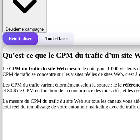
Deuxième campagne
Réinitialiser
Tout effacer
Coût total d'une campagne
Qu’est-ce que le CPM du trafic d’un site 
Coût pour 1 000 impressions (CPM)
i
Le
CPM du trafic du site Web
mesure le coût pour 1 000 visiteurs d
CPM de trafic se concentre sur les visites réelles de sites Web, c'est-à-d
Nombre d'impressions
Les CPM du trafic varient énormément selon la source : le
le référe
et 80 $ de CPM en fonction de la concurrence des mots clés, et
les r
La mesure du CPM du trafic du site Web sur tous les canaux vous aide à 
coût réel du remplissage de votre entonnoir marketing avec du trafic d