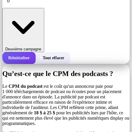
Deuxième campagne
Réinitialiser
Tout effacer
Coût total d'une campagne
Qu’est-ce que le CPM des podcasts ?
Coût pour 1 000 impressions (CPM)
i
Le
CPM du podcast
est le coût qu'un annonceur paie pour
1 000 téléchargements de podcast ou écoutes pour un placement
d'annonce dans un épisode. La publicité par podcast est
Nombre d'impressions
particulièrement efficace en raison de l'expérience intime et
individuelle de l'auditeur. Les CPM reflètent cette prime, allant
généralement de
18 $ à 25 $
pour les publicités lues par l'hôte, ce
qui est nettement plus élevé que les publicités numériques display ou
programmatiques.