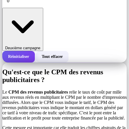
Deuxième campagne
Réinitialiser
Tout effacer
Coût total d'une campagne
Qu'est-ce que le CPM des revenus
Coût pour 1 000 impressions (CPM)
publicitaires ?
i
Le
CPM des revenus publicitaires
relie le taux de coût par mille
Nombre d'impressions
aux revenus réels en multipliant le CPM par le nombre d'impressions
diffusées. Alors que le CPM vous indique le tarif, le CPM des
revenus publicitaires vous indique le montant en dollars généré par
ce tarif à votre niveau de trafic spécifique. C'est le pont entre la
tarification et le profit pour toute entreprise financée par la publicité.
Cette mesure est importante car elle traduit les chiffres abstraits de la