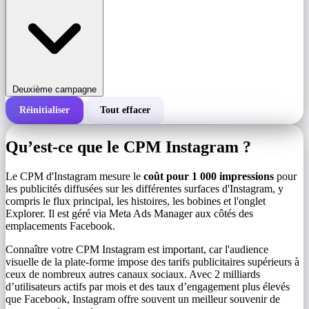
Deuxième campagne
Réinitialiser
Tout effacer
Coût total d'une campagne
Qu’est-ce que le CPM Instagram ?
Coût pour 1 000 impressions (CPM)
i
Le CPM d'Instagram mesure le
coût pour 1 000 impressions
pour
les publicités diffusées sur les différentes surfaces d'Instagram, y
compris le flux principal, les histoires, les bobines et l'onglet
Nombre d'impressions
Explorer. Il est géré via Meta Ads Manager aux côtés des
emplacements Facebook.
Connaître votre CPM Instagram est important, car l'audience
visuelle de la plate-forme impose des tarifs publicitaires supérieurs à
ceux de nombreux autres canaux sociaux. Avec 2 milliards
d’utilisateurs actifs par mois et des taux d’engagement plus élevés
que Facebook, Instagram offre souvent un meilleur souvenir de