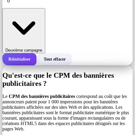
Deuxième campagne
Réinitialiser
Tout effacer
Coût total d'une campagne
Qu'est-ce que le CPM des bannières
Coût pour 1 000 impressions (CPM)
publicitaires ?
i
Le
CPM des bannières publicitaires
correspond au coût que les
Nombre d'impressions
annonceurs paient pour 1 000 impressions pour les bannières
publicitaires affichées sur des sites Web et des applications. Les
bannières publicitaires sont le format publicitaire numérique le plus
courant, apparaissant sous la forme d'images rectangulaires ou de
créations HTML5 dans des espaces publicitaires désignés sur les
pages Web.