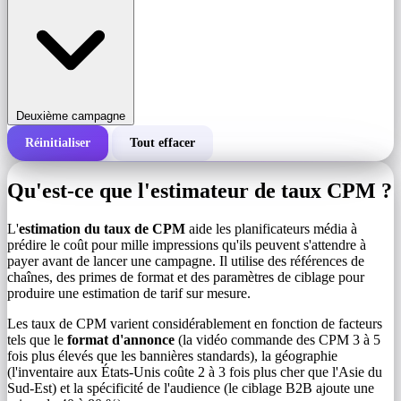
Deuxième campagne
Réinitialiser
Tout effacer
Coût total d'une campagne
Qu'est-ce que l'estimateur de taux CPM ?
Coût pour 1 000 impressions (CPM)
i
L'
estimation du taux de CPM
aide les planificateurs média à
prédire le coût pour mille impressions qu'ils peuvent s'attendre à
payer avant de lancer une campagne. Il utilise des références de
Nombre d'impressions
chaînes, des primes de format et des paramètres de ciblage pour
produire une estimation de tarif sur mesure.
Les taux de CPM varient considérablement en fonction de facteurs
tels que le
format d'annonce
(la vidéo commande des CPM 3 à 5
fois plus élevés que les bannières standards), la géographie
(l'inventaire aux États-Unis coûte 2 à 3 fois plus cher que l'Asie du
Sud-Est) et la spécificité de l'audience (le ciblage B2B ajoute une