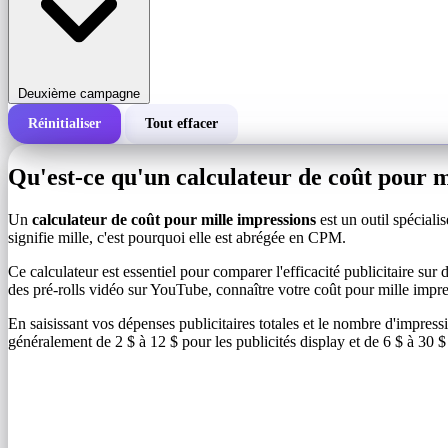
Deuxième campagne
Réinitialiser
Tout effacer
Coût total d'une campagne
Qu'est-ce qu'un calculateur de coût pour m
Coût pour 1 000 impressions (CPM)
i
Un
calculateur de coût pour mille impressions
est un outil spéciali
signifie mille, c'est pourquoi elle est abrégée en CPM.
Nombre d'impressions
Ce calculateur est essentiel pour comparer l'efficacité publicitaire s
des pré-rolls vidéo sur YouTube, connaître votre coût pour mille impr
En saisissant vos dépenses publicitaires totales et le nombre d'impre
généralement de 2 $ à 12 $ pour les publicités display et de 6 $ à 30 $