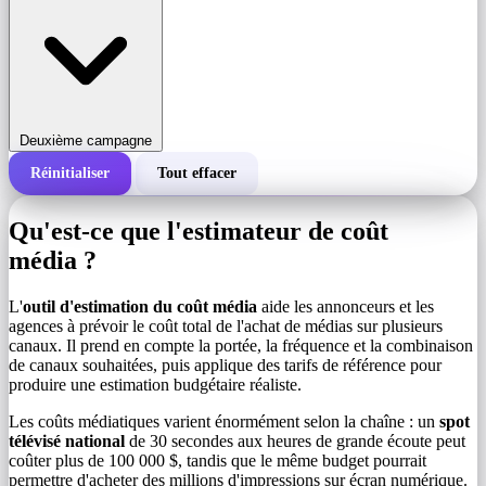
Deuxième campagne
Réinitialiser
Tout effacer
Coût total d'une campagne
Qu'est-ce que l'estimateur de coût
Coût pour 1 000 impressions (CPM)
média ?
i
L'
outil d'estimation du coût média
aide les annonceurs et les
Nombre d'impressions
agences à prévoir le coût total de l'achat de médias sur plusieurs
canaux. Il prend en compte la portée, la fréquence et la combinaison
de canaux souhaitées, puis applique des tarifs de référence pour
produire une estimation budgétaire réaliste.
Les coûts médiatiques varient énormément selon la chaîne : un
spot
télévisé national
de 30 secondes aux heures de grande écoute peut
coûter plus de 100 000 $, tandis que le même budget pourrait
permettre d'acheter des millions d'impressions sur écran numérique.