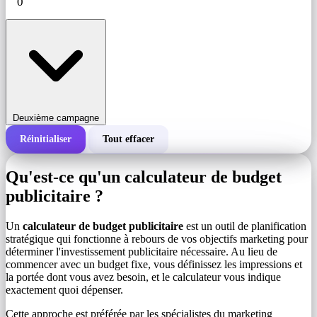
Deuxième campagne
Réinitialiser
Tout effacer
Coût total d'une campagne
Qu'est-ce qu'un calculateur de budget
Coût pour 1 000 impressions (CPM)
publicitaire ?
i
Un
calculateur de budget publicitaire
est un outil de planification
Nombre d'impressions
stratégique qui fonctionne à rebours de vos objectifs marketing pour
déterminer l'investissement publicitaire nécessaire. Au lieu de
commencer avec un budget fixe, vous définissez les impressions et
la portée dont vous avez besoin, et le calculateur vous indique
exactement quoi dépenser.
Cette approche est préférée par les spécialistes du marketing