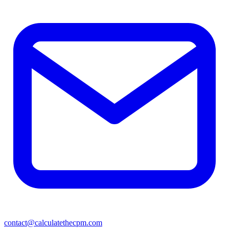
contact@calculatethecpm.com