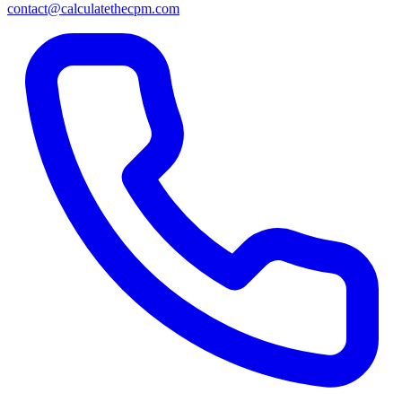
contact@calculatethecpm.com