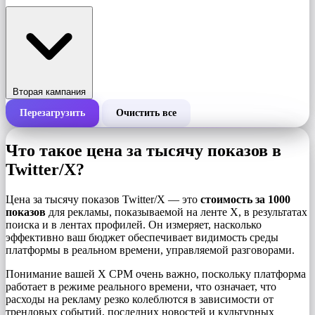
Вторая кампания
Перезагрузить
Очистить все
Общая стоимость кампании
Что такое цена за тысячу показов в
Стоимость за 1000 показов (CPM)
Twitter/X?
i
Цена за тысячу показов Twitter/X — это
стоимость за 1000
Количество показов
показов
для рекламы, показываемой на ленте X, в результатах
поиска и в лентах профилей. Он измеряет, насколько
эффективно ваш бюджет обеспечивает видимость среды
платформы в реальном времени, управляемой разговорами.
Понимание вашей X CPM очень важно, поскольку платформа
работает в режиме реального времени, что означает, что
расходы на рекламу резко колеблются в зависимости от
трендовых событий, последних новостей и культурных