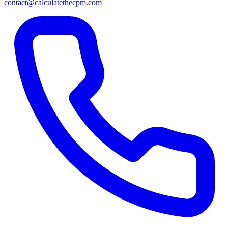
contact@calculatethecpm.com