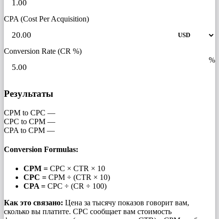
CPA (Cost Per Acquisition)
Conversion Rate (CR %)
%
Результаты
CPM to CPC
—
CPC to CPM
—
CPA to CPM
—
Conversion Formulas:
CPM =
CPC × CTR × 10
CPC =
CPM ÷ (CTR × 10)
CPA =
CPC ÷ (CR ÷ 100)
Как это связано:
Цена за тысячу показов говорит вам,
сколько вы платите. CPC сообщает вам стоимость