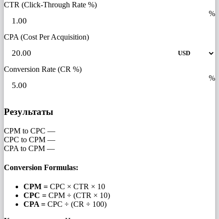
CTR (Click-Through Rate %)
%
CPA (Cost Per Acquisition)
Conversion Rate (CR %)
%
Результаты
CPM to CPC
—
CPC to CPM
—
CPA to CPM
—
Conversion Formulas:
CPM =
CPC × CTR × 10
CPC =
CPM ÷ (CTR × 10)
CPA =
CPC ÷ (CR ÷ 100)