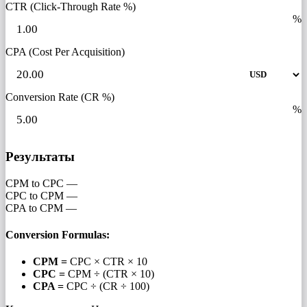
CTR (Click-Through Rate %)
%
CPA (Cost Per Acquisition)
Conversion Rate (CR %)
%
Результаты
CPM to CPC
—
CPC to CPM
—
CPA to CPM
—
Conversion Formulas:
CPM =
CPC × CTR × 10
CPC =
CPM ÷ (CTR × 10)
CPA =
CPC ÷ (CR ÷ 100)