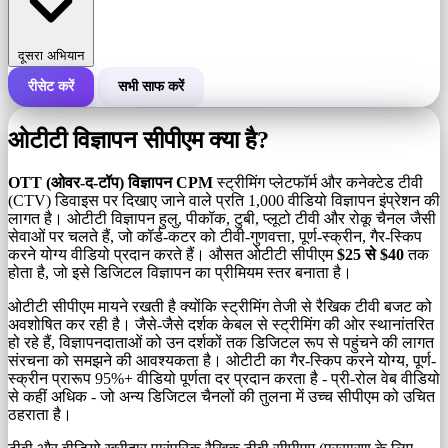
दूसरा अभियान
रीसेट करें
सभी साफ करें
एक अभियान की कुल लागत
ओटीटी विज्ञापन सीपीएम क्या है?
लागत प्रति 1,000 इंप्रेशन (सीपीएम)
i
OTT (ओवर-द-टॉप) विज्ञापन CPM
स्ट्रीमिंग प्लेटफॉर्म और कनेक्टेड टीवी
(CTV) डिवाइस पर दिखाए जाने वाले प्रति 1,000 वीडियो विज्ञापन इंप्रेशन की
लागत है। ओटीटी विज्ञापन हुलु, पीकॉक, टुबी, प्लूटो टीवी और रोकू चैनल जैसी
इंप्रेशन की संख्या
सेवाओं पर चलते हैं, जो कॉर्ड-कटर को टीवी-गुणवत्ता, पूर्ण-स्क्रीन, गैर-स्किप
करने योग्य वीडियो प्रदान करते हैं। औसत ओटीटी सीपीएम
$25 से $40
तक
होता है, जो इसे डिजिटल विज्ञापन का प्रीमियम स्तर बनाता है।
ओटीटी सीपीएम मायने रखती है क्योंकि स्ट्रीमिंग तेजी से रैखिक टीवी बजट को
अवशोषित कर रही है। जैसे-जैसे दर्शक केबल से स्ट्रीमिंग की ओर स्थानांतरित
हो रहे हैं, विज्ञापनदाताओं को उन दर्शकों तक डिजिटल रूप से पहुंचने की लागत
संरचना को समझने की आवश्यकता है। ओटीटी का गैर-स्किप करने योग्य, पूर्ण-
स्क्रीन प्रारूप 95%+ वीडियो पूर्णता दर प्रदान करता है - प्री-रोल वेब वीडियो
से कहीं अधिक - जो अन्य डिजिटल चैनलों की तुलना में उच्च सीपीएम को उचित
ठहराता है।