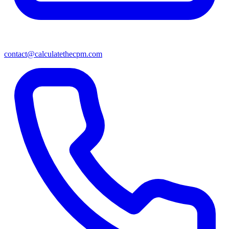
contact@calculatethecpm.com