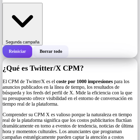
Segunda campaña
Reiniciar
Borrar todo
Costo total de una campaña
¿Qué es Twitter/X CPM?
Costo por 1000 impresiones (CPM)
i
El CPM de Twitter/X es el
coste por 1000 impresiones
para los
anuncios publicados en la línea de tiempo, los resultados de
búsqueda y los feeds del perfil de X. Mide la eficiencia con la que
Número de impresiones
su presupuesto ofrece visibilidad en el entorno de conversación en
tiempo real de la plataforma.
Comprender su CPM X es valioso porque la naturaleza en tiempo
real de la plataforma significa que los costos publicitarios fluctúan
dramáticamente en torno a eventos de tendencia, noticias de última
hora y momentos culturales. Los anunciantes que programan
campañas estratégicamente pueden captar la atención a costos