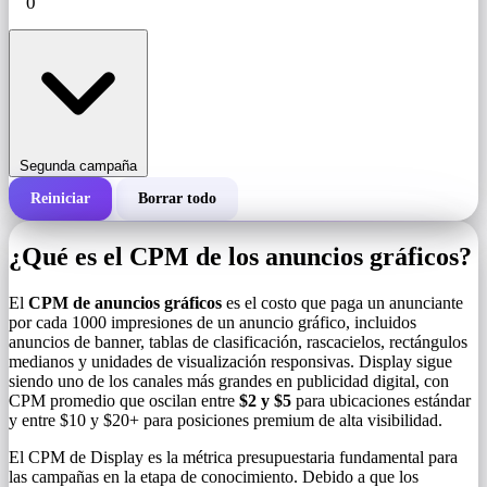
Segunda campaña
Reiniciar
Borrar todo
Costo total de una campaña
¿Qué es el CPM de los anuncios gráficos?
Costo por 1000 impresiones (CPM)
i
El
CPM de anuncios gráficos
es el costo que paga un anunciante
por cada 1000 impresiones de un anuncio gráfico, incluidos
anuncios de banner, tablas de clasificación, rascacielos, rectángulos
Número de impresiones
medianos y unidades de visualización responsivas. Display sigue
siendo uno de los canales más grandes en publicidad digital, con
CPM promedio que oscilan entre
$2 y $5
para ubicaciones estándar
y entre $10 y $20+ para posiciones premium de alta visibilidad.
El CPM de Display es la métrica presupuestaria fundamental para
las campañas en la etapa de conocimiento. Debido a que los