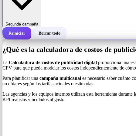
Segunda campaña
Reiniciar
Borrar todo
Costo total de una campaña
¿Qué es la calculadora de costos de publici
Costo por 1000 impresiones (CPM)
i
La
Calculadora de costos de publicidad digital
proporciona una est
CPV para que pueda modelar los costos independientemente de cómo s
Número de impresiones
Para planificar una
campaña multicanal
es necesario saber cuánto co
en dólares según las tarifas actuales o estimadas.
Las agencias y los equipos internos utilizan esta herramienta durante 
KPI realistas vinculados al gasto.