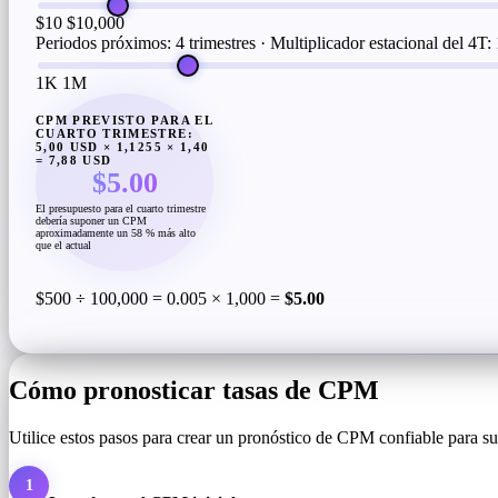
$10
$10,000
Periodos próximos: 4 trimestres · Multiplicador estacional del 4T:
1K
1M
CPM PREVISTO PARA EL
CUARTO TRIMESTRE:
5,00 USD × 1,1255 × 1,40
= 7,88 USD
$5.00
El presupuesto para el cuarto trimestre
debería suponer un CPM
aproximadamente un 58 % más alto
que el actual
$500 ÷ 100,000 = 0.005 × 1,000 =
$5.00
Cómo pronosticar tasas de CPM
Utilice estos pasos para crear un pronóstico de CPM confiable para 
1