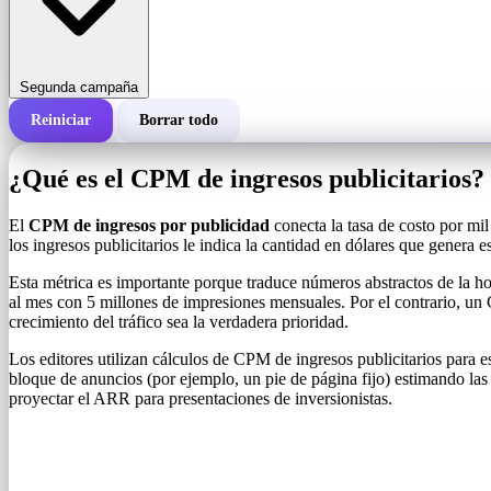
Segunda campaña
Reiniciar
Borrar todo
Costo total de una campaña
¿Qué es el CPM de ingresos publicitarios?
Costo por 1000 impresiones (CPM)
i
El
CPM de ingresos por publicidad
conecta la tasa de costo por mi
los ingresos publicitarios le indica la cantidad en dólares que genera e
Número de impresiones
Esta métrica es importante porque traduce números abstractos de la h
al mes con 5 millones de impresiones mensuales. Por el contrario, un
crecimiento del tráfico sea la verdadera prioridad.
Los editores utilizan cálculos de CPM de ingresos publicitarios para e
bloque de anuncios (por ejemplo, un pie de página fijo) estimando las
proyectar el ARR para presentaciones de inversionistas.