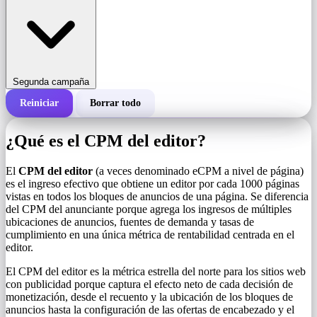
Segunda campaña
Reiniciar
Borrar todo
Costo total de una campaña
¿Qué es el CPM del editor?
Costo por 1000 impresiones (CPM)
i
El
CPM del editor
(a veces denominado eCPM a nivel de página)
es el ingreso efectivo que obtiene un editor por cada 1000 páginas
vistas en todos los bloques de anuncios de una página. Se diferencia
Número de impresiones
del CPM del anunciante porque agrega los ingresos de múltiples
ubicaciones de anuncios, fuentes de demanda y tasas de
cumplimiento en una única métrica de rentabilidad centrada en el
editor.
El CPM del editor es la métrica estrella del norte para los sitios web
con publicidad porque captura el efecto neto de cada decisión de
monetización, desde el recuento y la ubicación de los bloques de
anuncios hasta la configuración de las ofertas de encabezado y el