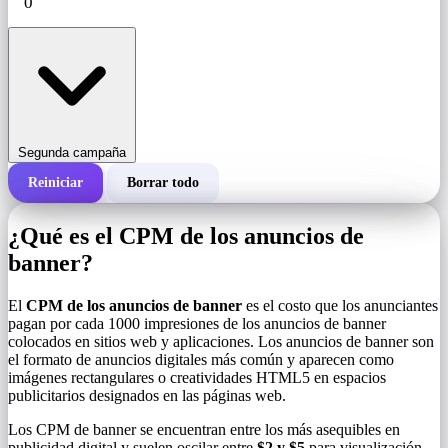
Segunda campaña
Reiniciar
Borrar todo
Costo total de una campaña
¿Qué es el CPM de los anuncios de
Costo por 1000 impresiones (CPM)
banner?
i
El
CPM de los anuncios de banner
es el costo que los anunciantes
Número de impresiones
pagan por cada 1000 impresiones de los anuncios de banner
colocados en sitios web y aplicaciones. Los anuncios de banner son
el formato de anuncios digitales más común y aparecen como
imágenes rectangulares o creatividades HTML5 en espacios
publicitarios designados en las páginas web.
Los CPM de banner se encuentran entre los más asequibles en
publicidad digital y suelen oscilar entre
$2 y $5
para visualización