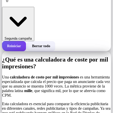
Segunda campaña
Reiniciar
Borrar todo
Costo total de una campaña
¿Qué es una calculadora de coste por mil
Costo por 1000 impresiones (CPM)
impresiones?
i
Una
calculadora de costo por mil impresiones
es una herramienta
Número de impresiones
especializada que calcula el precio que paga un anunciante cada vez
que su anuncio se muestra 1000 veces. La métrica proviene de la
palabra latina
mille
, que significa mil, por lo que se abrevia como
CPM.
Esta calculadora es esencial para comparar la eficiencia publicitaria
en diferentes canales, redes publicitarias y tipos de campañas. Ya sea
que esté publicando banners gráficos en la Red de Display de