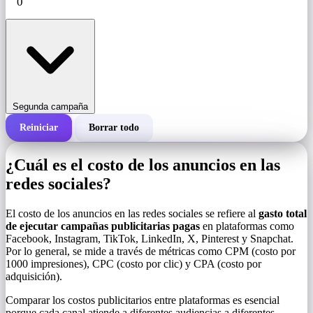
Segunda campaña
Reiniciar
Borrar todo
Costo total de una campaña
¿Cuál es el costo de los anuncios en las
Costo por 1000 impresiones (CPM)
redes sociales?
i
El costo de los anuncios en las redes sociales se refiere al
gasto total
Número de impresiones
de ejecutar campañas publicitarias pagas
en plataformas como
Facebook, Instagram, TikTok, LinkedIn, X, Pinterest y Snapchat.
Por lo general, se mide a través de métricas como CPM (costo por
1000 impresiones), CPC (costo por clic) y CPA (costo por
adquisición).
Comparar los costos publicitarios entre plataformas es esencial
porque cada canal atiende a diferentes audiencias a diferentes