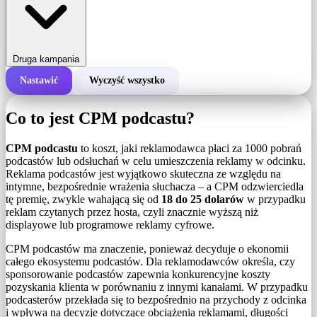
Druga kampania
Nastawić
Wyczyść wszystko
Całkowity koszt kampanii
Co to jest CPM podcastu?
Koszt za 1000 wyświetleń (CPM)
i
CPM podcastu
to koszt, jaki reklamodawca płaci za 1000 pobrań
podcastów lub odsłuchań w celu umieszczenia reklamy w odcinku.
Reklama podcastów jest wyjątkowo skuteczna ze względu na
Liczba wyświetleń
intymne, bezpośrednie wrażenia słuchacza – a CPM odzwierciedla
tę premię, zwykle wahającą się od
18 do 25 dolarów
w przypadku
reklam czytanych przez hosta, czyli znacznie wyższą niż
displayowe lub programowe reklamy cyfrowe.
CPM podcastów ma znaczenie, ponieważ decyduje o ekonomii
całego ekosystemu podcastów. Dla reklamodawców określa, czy
sponsorowanie podcastów zapewnia konkurencyjne koszty
pozyskania klienta w porównaniu z innymi kanałami. W przypadku
podcasterów przekłada się to bezpośrednio na przychody z odcinka
i wpływa na decyzje dotyczące obciążenia reklamami, długości