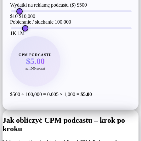
Wydatki na reklamę podcastu ($)
$500
$10
$10,000
Pobieranie / słuchanie
100,000
1K
1M
CPM PODCASTU
$5.00
na 1000 pobrań
$500 ÷ 100,000 = 0.005 × 1,000 =
$5.00
Jak obliczyć CPM podcastu – krok po
kroku