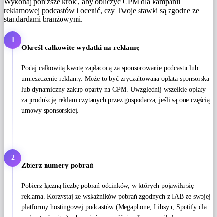
Wykonaj poniższe kroki, aby obliczyć CPM dla kampanii
reklamowej podcastów i ocenić, czy Twoje stawki są zgodne ze
standardami branżowymi.
1
Określ całkowite wydatki na reklamę
Podaj całkowitą kwotę zapłaconą za sponsorowanie podcastu lub
umieszczenie reklamy. Może to być zryczałtowana opłata sponsorska
lub dynamiczny zakup oparty na CPM. Uwzględnij wszelkie opłaty
za produkcję reklam czytanych przez gospodarza, jeśli są one częścią
umowy sponsorskiej.
2
Zbierz numery pobrań
Pobierz łączną liczbę pobrań odcinków, w których pojawiła się
reklama. Korzystaj ze wskaźników pobrań zgodnych z IAB ze swojej
platformy hostingowej podcastów (Megaphone, Libsyn, Spotify dla