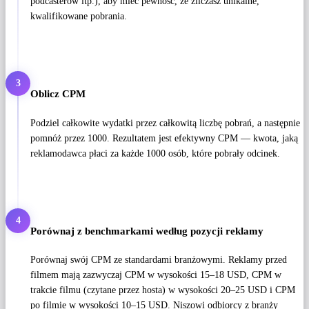
podcasterów itp.), aby mieć pewność, że zliczasz unikalne,
kwalifikowane pobrania.
3
Oblicz CPM
Podziel całkowite wydatki przez całkowitą liczbę pobrań, a następnie
pomnóż przez 1000. Rezultatem jest efektywny CPM — kwota, jaką
reklamodawca płaci za każde 1000 osób, które pobrały odcinek.
4
Porównaj z benchmarkami według pozycji reklamy
Porównaj swój CPM ze standardami branżowymi. Reklamy przed
filmem mają zazwyczaj CPM w wysokości 15–18 USD, CPM w
trakcie filmu (czytane przez hosta) w wysokości 20–25 USD i CPM
po filmie w wysokości 10–15 USD. Niszowi odbiorcy z branży