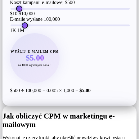
Koszt kampanii e-mailowej
$500
$10
$10,000
E-maile wysłane
100,000
1K
1M
WYŚLIJ E-MAILEM CPM
$5.00
na 1000 wysłanych e-maili
$500 ÷ 100,000 = 0.005 × 1,000 =
$5.00
Jak obliczyć CPM w marketingu e-
mailowym
Wykonaj te cztery kroki, aby określić prawdziwy koszt tysiąca