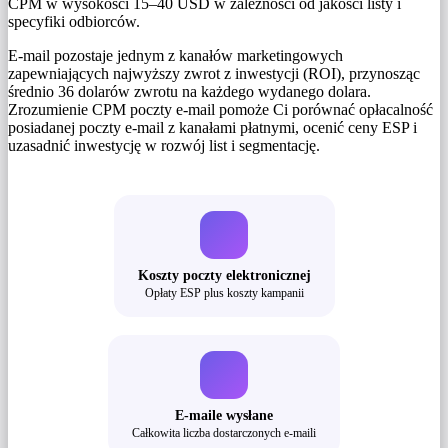
CPM w wysokości 15–40 USD w zależności od jakości listy i
specyfiki odbiorców.
E-mail pozostaje jednym z kanałów marketingowych
zapewniających najwyższy zwrot z inwestycji (ROI), przynosząc
średnio 36 dolarów zwrotu na każdego wydanego dolara.
Zrozumienie CPM poczty e-mail pomoże Ci porównać opłacalność
posiadanej poczty e-mail z kanałami płatnymi, ocenić ceny ESP i
uzasadnić inwestycję w rozwój list i segmentację.
Koszty poczty elektronicznej
Opłaty ESP plus koszty kampanii
E-maile wysłane
Całkowita liczba dostarczonych e-maili