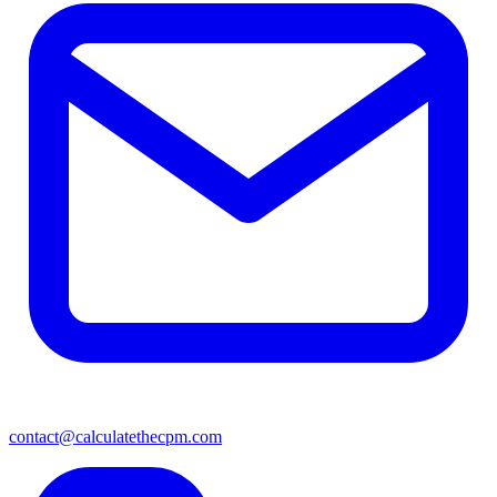
contact@calculatethecpm.com