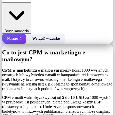
Druga kampania
Nastawić
Wyczyść wszystko
Całkowity koszt kampanii
Co to jest CPM w marketingu e-
Koszt za 1000 wyświetleń (CPM)
mailowym?
i
CPM w marketingu e-mailowym
mierzy koszt 1000 wysłanych,
Liczba wyświetleń
otwartych lub wyświetleń e-maili w kampaniach reklamowych e-
mail. Dotyczy to zarówno własnego marketingu e-mailowego
(wysyłanie na własną listę), jak i płatnego sponsoringu e-mailowego
(reklama w biuletynach podmiotów zewnętrznych).
CPM e-maili waha się zazwyczaj od
5 do 10 USD
za 1000 wysłań
w przypadku list posiadanych, biorąc pod uwagę koszty ESP
(dostawcy usług e-mail). Umieszczenie sponsorowanych
biuletynów w niszowych publikacjach branżowych może osiągnąć