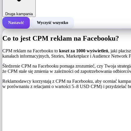
Druga kampania
Nastawić
Wyczyść wszystko
Całkowity koszt kampanii
Co to jest CPM reklam na Facebooku?
Koszt za 1000 wyświetleń (CPM)
i
CPM reklam na Facebooku to
koszt za 1000 wyświetleń
, jaki płac
kanałach informacyjnych, Stories, Marketplace i Audience Network 
Liczba wyświetleń
Śledzenie CPM na Facebooku pomaga zrozumieć, czy Twoja strategia 
że ​​CPM stale się zmienia w zależności od zapotrzebowania odbiorcó
Reklamodawcy korzystają z CPM na Facebooku, aby oceniać kampan
w porównaniu z relacjami o wartości 5–8 USD CPM) i przydzielać b