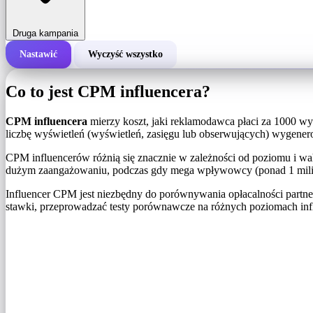
Druga kampania
Nastawić
Wyczyść wszystko
Całkowity koszt kampanii
Co to jest CPM influencera?
Koszt za 1000 wyświetleń (CPM)
i
CPM influencera
mierzy koszt, jaki reklamodawca płaci za 1000 wy
liczbę wyświetleń (wyświetleń, zasięgu lub obserwujących) wygener
Liczba wyświetleń
CPM influencerów różnią się znacznie w zależności od poziomu i wa
dużym zaangażowaniu, podczas gdy mega wpływowcy (ponad 1 milio
Influencer CPM jest niezbędny do porównywania opłacalności partn
stawki, przeprowadzać testy porównawcze na różnych poziomach infl