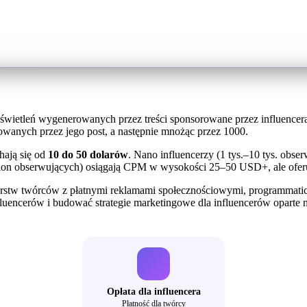
świetleń wygenerowanych przez treści sponsorowane przez influencera.
owanych przez jego post, a następnie mnożąc przez 1000.
hają się od
10 do 50 dolarów
. Nano influencerzy (1 tys.–10 tys. ob
n obserwujących) osiągają CPM w wysokości 25–50 USD+, ale oferu
erstw twórców z płatnymi reklamami społecznościowymi, programmatic
uencerów i budować strategie marketingowe dla influencerów oparte 
Opłata dla influencera
Płatność dla twórcy