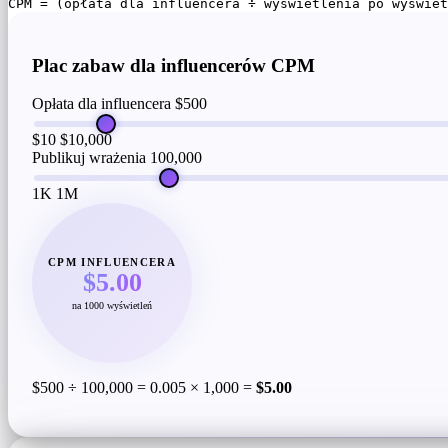
CPM = (opłata dla influencera ÷ wyświetlenia po wyświet
Plac zabaw dla influencerów CPM
Opłata dla influencera
$500
$10
$10,000
Publikuj wrażenia
100,000
1K
1M
CPM INFLUENCERA
$5.00
na 1000 wyświetleń
$500 ÷ 100,000 = 0.005 × 1,000 =
$5.00