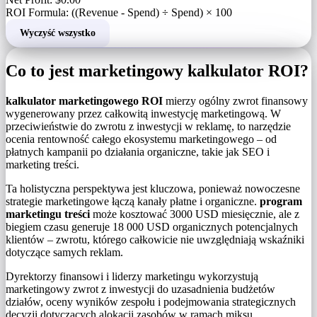
ROI Formula: ((Revenue - Spend) ÷ Spend) × 100
Wyczyść wszystko
Co to jest marketingowy kalkulator ROI?
kalkulator marketingowego ROI
mierzy ogólny zwrot finansowy
wygenerowany przez całkowitą inwestycję marketingową. W
przeciwieństwie do zwrotu z inwestycji w reklamę, to narzędzie
ocenia rentowność całego ekosystemu marketingowego – od
płatnych kampanii po działania organiczne, takie jak SEO i
marketing treści.
Ta holistyczna perspektywa jest kluczowa, ponieważ nowoczesne
strategie marketingowe łączą kanały płatne i organiczne.
program
marketingu treści
może kosztować 3000 USD miesięcznie, ale z
biegiem czasu generuje 18 000 USD organicznych potencjalnych
klientów – zwrotu, którego całkowicie nie uwzględniają wskaźniki
dotyczące samych reklam.
Dyrektorzy finansowi i liderzy marketingu wykorzystują
marketingowy zwrot z inwestycji do uzasadnienia budżetów
działów, oceny wyników zespołu i podejmowania strategicznych
decyzji dotyczących alokacji zasobów w ramach miksu