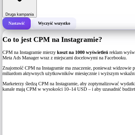
Druga kampania
Nastawić
Wyczyść wszystko
Całkowity koszt kampanii
Co to jest CPM na Instagramie?
Koszt za 1000 wyświetleń (CPM)
i
CPM na Instagramie mierzy
koszt na 1000 wyświetleń
reklam wyświe
Meta Ads Manager wraz z miejscami docelowymi na Facebooku.
Liczba wyświetleń
Znajomość CPM na Instagramie ma znaczenie, ponieważ widzowie pla
miliardom aktywnych użytkowników miesięcznie i wyższym wskaźnik
Marketerzy śledzą CPM na Instagramie, aby zoptymalizować wydatk
kanale mają CPM w wysokości 10–14 USD – i aby uzasadnić budżety 