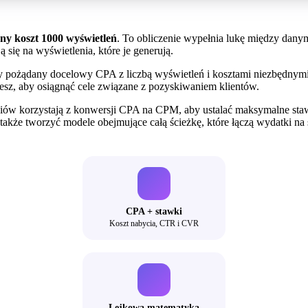
ny koszt 1000 wyświetleń
. To obliczenie wypełnia lukę między danym
ą się na wyświetlenia, które je generują.
 pożądany docelowy CPA z liczbą wyświetleń i kosztami niezbędnymi 
esz, aby osiągnąć cele związane z pozyskiwaniem klientów.
ów korzystają z konwersji CPA na CPM, aby ustalać maksymalne sta
kże tworzyć modele obejmujące całą ścieżkę, które łączą wydatki na
CPA + stawki
Koszt nabycia, CTR i CVR
Lejkowa matematyka