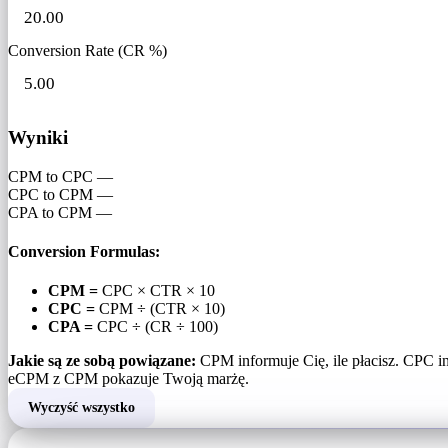
Conversion Rate (CR %)
Wyniki
CPM to CPC
—
CPC to CPM
—
CPA to CPM
—
Conversion Formulas:
CPM =
CPC × CTR × 10
CPC =
CPM ÷ (CTR × 10)
CPA =
CPC ÷ (CR ÷ 100)
Jakie są ze sobą powiązane:
CPM informuje Cię, ile płacisz. CPC i
eCPM z CPM pokazuje Twoją marżę.
Wyczyść wszystko