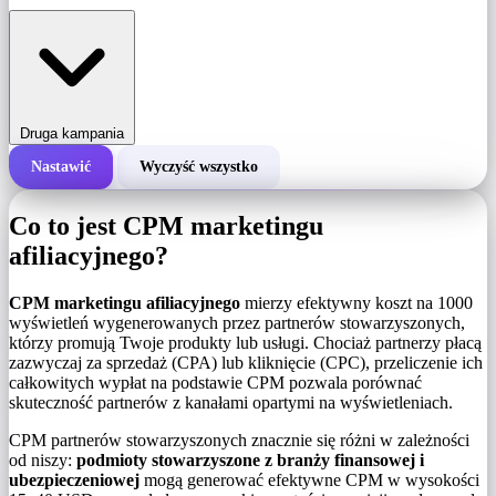
Druga kampania
Nastawić
Wyczyść wszystko
Całkowity koszt kampanii
Co to jest CPM marketingu
Koszt za 1000 wyświetleń (CPM)
afiliacyjnego?
i
CPM marketingu afiliacyjnego
mierzy efektywny koszt na 1000
Liczba wyświetleń
wyświetleń wygenerowanych przez partnerów stowarzyszonych,
którzy promują Twoje produkty lub usługi. Chociaż partnerzy płacą
zazwyczaj za sprzedaż (CPA) lub kliknięcie (CPC), przeliczenie ich
całkowitych wypłat na podstawie CPM pozwala porównać
skuteczność partnerów z kanałami opartymi na wyświetleniach.
CPM partnerów stowarzyszonych znacznie się różni w zależności
od niszy:
podmioty stowarzyszone z branży finansowej i
ubezpieczeniowej
mogą generować efektywne CPM w wysokości