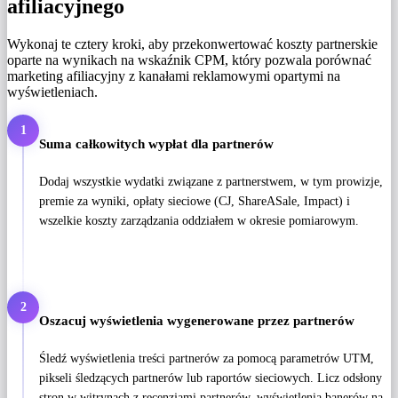
afiliacyjnego
Wykonaj te cztery kroki, aby przekonwertować koszty partnerskie
oparte na wynikach na wskaźnik CPM, który pozwala porównać
marketing afiliacyjny z kanałami reklamowymi opartymi na
wyświetleniach.
1
Suma całkowitych wypłat dla partnerów
Dodaj wszystkie wydatki związane z partnerstwem, w tym prowizje,
premie za wyniki, opłaty sieciowe (CJ, ShareASale, Impact) i
wszelkie koszty zarządzania oddziałem w okresie pomiarowym.
2
Oszacuj wyświetlenia wygenerowane przez partnerów
Śledź wyświetlenia treści partnerów za pomocą parametrów UTM,
pikseli śledzących partnerów lub raportów sieciowych. Licz odsłony
stron w witrynach z recenzjami partnerów, wyświetlenia banerów na