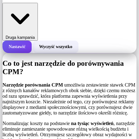
Druga kampania
Nastawić
Wyczyść wszystko
Całkowity koszt kampanii
Co to jest narzędzie do porównywania
Koszt za 1000 wyświetleń (CPM)
CPM?
i
Narzędzie porównania CPM
umożliwia zestawienie stawek CPM
Liczba wyświetleń
z różnych kanałów reklamowych obok siebie, dzięki czemu możesz
od razu sprawdzić, która platforma zapewnia wyświetlenia przy
najniższym koszcie. Niezależnie od tego, czy porównujesz reklamy
displayowe z mediami społecznościowymi, czy porównujesz dwie
zautomatyzowane giełdy, to narzędzie ilościowo określi różnicę.
Normalizując koszty na podstawie
na tysiąc wyświetleń
, narzędzie
eliminuje zamieszanie spowodowane różną wielkością budżetu i
liczbą wyświetleń. Otrzymujesz szczegółowy obraz wydajności w