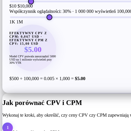
$10
$10,000
Współczynnik oglądalności: 30% · 1 000 000 wyświetleń
100,00
1K
1M
EFEKTYWNY CPV Z
CPM: 0,067 USD ·
EFEKTYWNY CPM Z
CPV: 15,00 USD
$5.00
Model CPV pozwala zaoszczędzić 5000
USD na 1 milionie wyświetleń przy
30% VTR
$500 ÷ 100,000 = 0.005 × 1,000 =
$5.00
Jak porównać CPV i CPM
Wykonaj te kroki, aby określić, czy ceny CPV czy CPM zapewniają
1