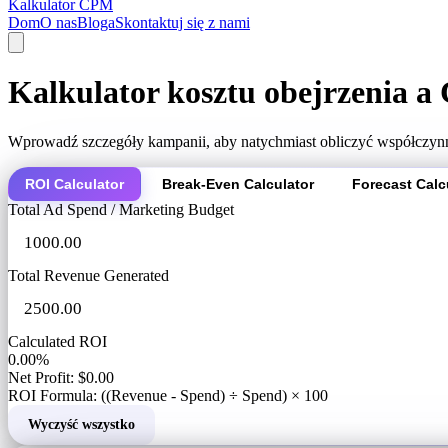
Kalkulator CPM
Dom
O nas
Bloga
Skontaktuj się z nami
Kalkulator kosztu obejrzenia 
Wprowadź szczegóły kampanii, aby natychmiast obliczyć współczynn
ROI Calculator
Break-Even Calculator
Forecast Calc
Total Ad Spend / Marketing Budget
Total Revenue Generated
Calculated ROI
0.00%
Net Profit: $0.00
ROI Formula: ((Revenue - Spend) ÷ Spend) × 100
Wyczyść wszystko