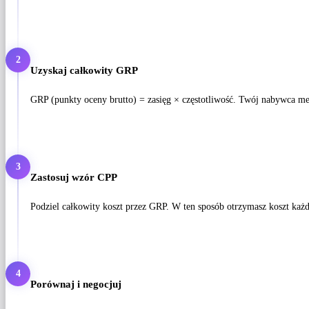
2
Uzyskaj całkowity GRP
GRP (punkty oceny brutto) = zasięg × częstotliwość. Twój nabywca med
3
Zastosuj wzór CPP
Podziel całkowity koszt przez GRP. W ten sposób otrzymasz koszt ka
4
Porównaj i negocjuj