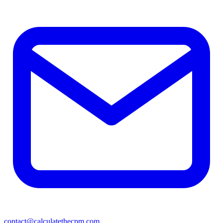
contact@calculatethecpm.com