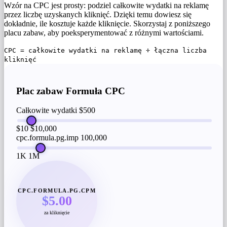
Wzór na CPC jest prosty: podziel całkowite wydatki na reklamę
przez liczbę uzyskanych kliknięć. Dzięki temu dowiesz się
dokładnie, ile kosztuje każde kliknięcie. Skorzystaj z poniższego
placu zabaw, aby poeksperymentować z różnymi wartościami.
CPC = całkowite wydatki na reklamę ÷ łączna liczba
kliknięć
Plac zabaw Formuła CPC
Całkowite wydatki
$500
$10
$10,000
cpc.formula.pg.imp
100,000
1K
1M
CPC.FORMULA.PG.CPM
$5.00
za kliknięcie