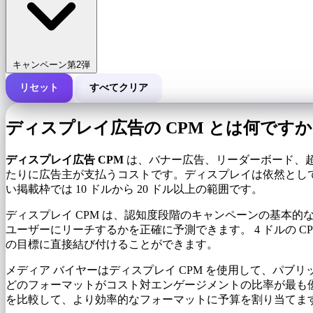
キャンペーン第2弾
リセット
すべてクリア
キャンペーンの総費用
ディスプレイ広告の CPM とは何ですか
1,000 インプレッションあたりのコスト (CPM)
i
ディスプレイ広告 CPM
は、バナー広告、リーダーボード、超高
たりに広告主が支払うコストです。ディスプレイは依然としてデ
い掲載枠では 10 ドルから 20 ドル以上の範囲です。
インプレッション数
ディスプレイ CPM は、認知度段階のキャンペーンの基本
ユーザーにリーチするかを正確に予測できます。 4 ドルの CP
の目標に直接結び付けることができます。
メディア バイヤーはディスプレイ CPM を使用して、パブ
どのフォーマットがコスト対エンゲージメントの比率が最も優れ
を比較して、より効率的なフォーマットに予算を割り当てま