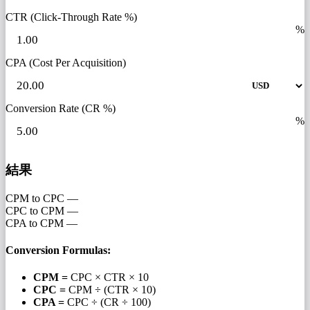
CTR (Click-Through Rate %)
%
CPA (Cost Per Acquisition)
Conversion Rate (CR %)
%
結果
CPM to CPC
—
CPC to CPM
—
CPA to CPM
—
Conversion Formulas:
CPM =
CPC × CTR × 10
CPC =
CPM ÷ (CTR × 10)
CPA =
CPC ÷ (CR ÷ 100)