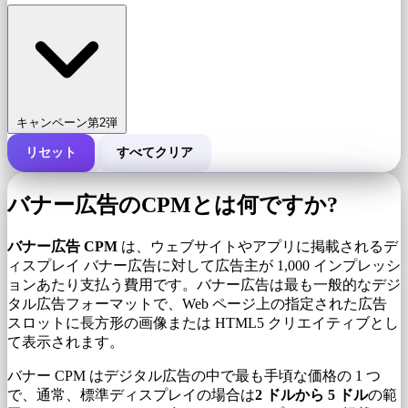
キャンペーン第2弾
リセット
すべてクリア
キャンペーンの総費用
バナー広告のCPMとは何ですか?
1,000 インプレッションあたりのコスト (CPM)
i
バナー広告 CPM
は、ウェブサイトやアプリに掲載されるデ
ィスプレイ バナー広告に対して広告主が 1,000 インプレッシ
ョンあたり支払う費用です。バナー広告は最も一般的なデジ
インプレッション数
タル広告フォーマットで、Web ページ上の指定された広告
スロットに長方形の画像または HTML5 クリエイティブとし
て表示されます。
バナー CPM はデジタル広告の中で最も手頃な価格の 1 つ
で、通常、標準ディスプレイの場合は
2 ドルから 5 ドル
の範