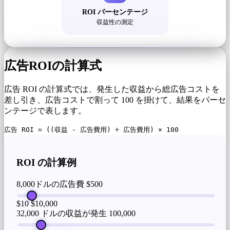
ROI パーセンテージ
収益性の測定
広告ROIの計算式
広告 ROI の計算式では、発生した収益から総広告コストを
差し引き、広告コストで割って 100 を掛けて、結果をパーセ
ンテージで表します。
広告 ROI = ((収益 - 広告費用) ÷ 広告費用) × 100
ROI の計算例
8,000ドルの広告費
$500
$10
$10,000
32,000 ドルの収益が発生
100,000