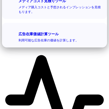
メディアコスト見積りツール
メディア購入コストと予想されるインプレッションを見積
もります。
広告在庫価値計算ツール
利用可能な広告在庫の価値を計算します。