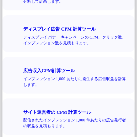
分析して計画します。
ディスプレイ広告 CPM 計算ツール
ディスプレイ バナー キャンペーンの CPM、クリック数、
インプレッション数を見積もります。
広告収入CPM計算ツール
インプレッション 1,000 あたりに発生する広告収益を計算
します。
サイト運営者の CPM 計算ツール
配信されたインプレッション 1,000 件あたりの広告発行者
の収益を見積もります。