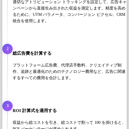
適切なアトリビューション トラッキングを設定して、広告キャ
ンペーンから直接生み出された収益を測定します。精度を高め
るために、UTM パラメータ、コンバージョン ピクセル、CRM
統合を使用します。
2
総広告費を計算する
プラットフォーム広告費、代理店手数料、クリエイティブ制
作、追跡と最適化のためのテクノロジー費用など、広告に関連
するすべての費用を合計します。
3
ROI 計算式を適用する
収益から総コストを引き、総コストで割って 100 を掛けると、
ROI パーセンテージが求められます。