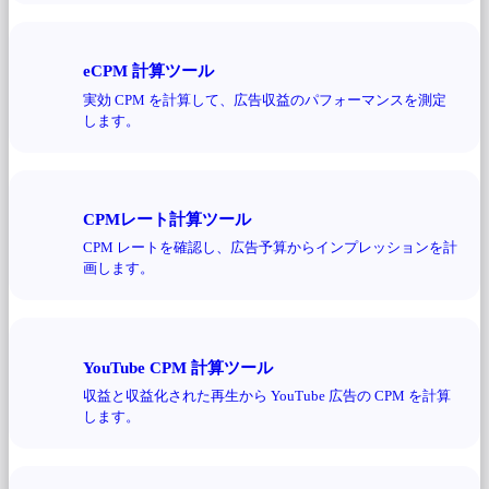
eCPM 計算ツール
実効 CPM を計算して、広告収益のパフォーマンスを測定
します。
CPMレート計算ツール
CPM レートを確認し、広告予算からインプレッションを計
画します。
YouTube CPM 計算ツール
収益と収益化された再生から YouTube 広告の CPM を計算
します。