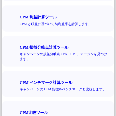
CPM 利益計算ツール
CPM と収益に基づいて純利益率を計算します。
CPM 損益分岐点計算ツール
キャンペーンの損益分岐点 CPA、CPC、マージンを見つけ
ます。
CPM ベンチマーク計算ツール
キャンペーンの CPM 指標をベンチマークと比較します。
CPM比較ツール