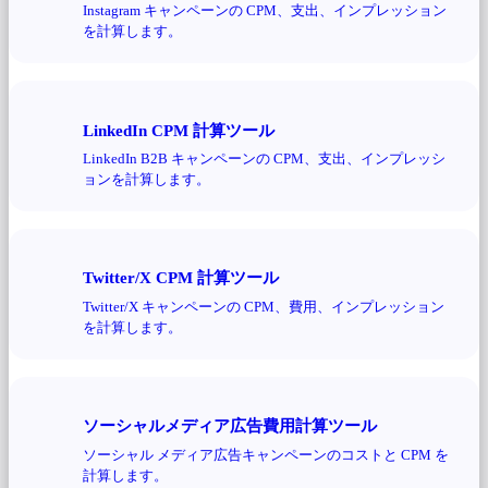
Instagram キャンペーンの CPM、支出、インプレッション
を計算します。
LinkedIn CPM 計算ツール
LinkedIn B2B キャンペーンの CPM、支出、インプレッシ
ョンを計算します。
Twitter/X CPM 計算ツール
Twitter/X キャンペーンの CPM、費用、インプレッション
を計算します。
ソーシャルメディア広告費用計算ツール
ソーシャル メディア広告キャンペーンのコストと CPM を
計算します。