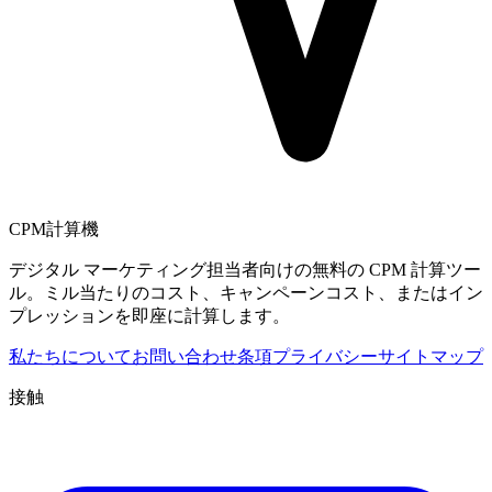
CPM計算機
デジタル マーケティング担当者向けの無料の CPM 計算ツー
ル。ミル当たりのコスト、キャンペーンコスト、またはイン
プレッションを即座に計算します。
私たちについて
お問い合わせ
条項
プライバシー
サイトマップ
接触