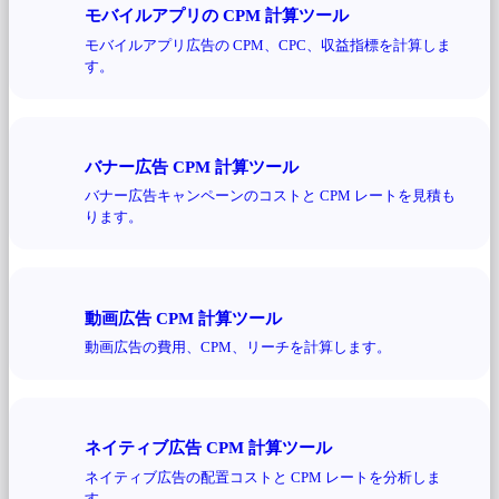
モバイルアプリの CPM 計算ツール
モバイルアプリ広告の CPM、CPC、収益指標を計算しま
す。
バナー広告 CPM 計算ツール
バナー広告キャンペーンのコストと CPM レートを見積も
ります。
動画広告 CPM 計算ツール
動画広告の費用、CPM、リーチを計算します。
ネイティブ広告 CPM 計算ツール
ネイティブ広告の配置コストと CPM レートを分析しま
す。