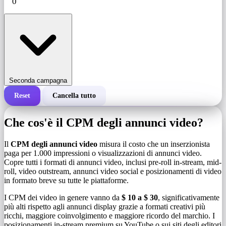
Seconda campagna
Reset
Cancella tutto
Costo totale di una campagna
Che cos'è il CPM degli annunci video?
Costo per 1.000 impressioni (CPM)
i
Il
CPM degli annunci video
misura il costo che un inserzionista
paga per 1.000 impressioni o visualizzazioni di annunci video.
Copre tutti i formati di annunci video, inclusi pre-roll in-stream, mid-
Numero di impressioni
roll, video outstream, annunci video social e posizionamenti di video
in formato breve su tutte le piattaforme.
I CPM dei video in genere vanno da
$ 10 a $ 30
, significativamente
più alti rispetto agli annunci display grazie a formati creativi più
ricchi, maggiore coinvolgimento e maggiore ricordo del marchio. I
posizionamenti in-stream premium su YouTube o sui siti degli editori