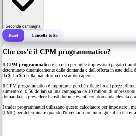
Seconda campagna
Reset
Cancella tutto
Costo totale di una campagna
Che cos'è il CPM programmatico?
Costo per 1.000 impressioni (CPM)
i
Il
CPM programmatico
è il costo per mille impressioni pagato tram
determinato dinamicamente dalla domanda e dall'offerta in aste della 
da
$ 1 a $ 5
sulla piattaforma di scambio aperta.
Numero di impressioni
Il CPM programmatico è importante perché riflette i reali prezzi di me
aumento di 0,50 dollari su una campagna da 10 milioni di impressioni c
domanda e a prevedere i costi durante eventi con domanda elevata co
I trader programmatici utilizzano questo calcolatore per impostare i mas
(PMP) per determinare quando l'inventario premium giustifica il sovrap