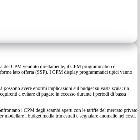
renza del CPM venduto direttamente, il CPM programmatico è
taforme lato offerta (SSP). I CPM display programmatici tipici vanno
CPM possono avere enormi implicazioni sul budget su vasta scala: un
uirenti a evitare di pagare in eccesso durante i periodi di bassa
 confrontano i CPM degli scambi aperti con le tariffe del mercato privato
r modellare i budget media trimestrali e segnalare anomalie nei costi.