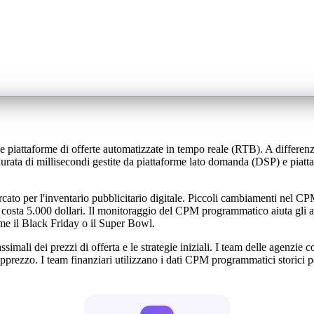
ite piattaforme di offerte automatizzate in tempo reale (RTB). A diffe
durata di millisecondi gestite da piattaforme lato domanda (DSP) e piat
rcato per l'inventario pubblicitario digitale. Piccoli cambiamenti nel 
osta 5.000 dollari. Il monitoraggio del CPM programmatico aiuta gli acq
me il Black Friday o il Super Bowl.
simali dei prezzi di offerta e le strategie iniziali. I team delle agenzie
prezzo. I team finanziari utilizzano i dati CPM programmatici storici pe