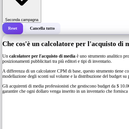
Seconda campagna
Reset
Cancella tutto
Costo totale di una campagna
Che cos'è un calcolatore per l'acquisto di
Costo per 1.000 impressioni (CPM)
i
Un
calcolatore per l'acquisto di media
è uno strumento analitico prog
posizionamenti pubblicitari tra più editori e tipi di inventario.
Numero di impressioni
A differenza di un calcolatore CPM di base, questo strumento tiene co
modellazione degli sconti sul volume e la distribuzione del budget su 
Gli acquirenti di media professionisti che gestiscono budget da $ 10.000 
garantire che ogni dollaro venga inserito in un inventario che fornisca r