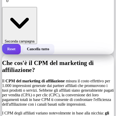
Seconda campagna
Reset
Cancella tutto
Costo totale di una campagna
Che cos'è il CPM del marketing di
Costo per 1.000 impressioni (CPM)
affiliazione?
i
Il
CPM del marketing di affiliazione
misura il costo effettivo per
Numero di impressioni
1.000 impressioni generate dai partner affiliati che promuovono i
tuoi prodotti o servizi. Sebbene gli affiliati siano generalmente pagati
per vendita (CPA) o per clic (CPC), la conversione dei loro
pagamenti totali in base CPM ti consente di confrontare l'efficienza
dell'affiliazione con i canali basati sulle impressioni.
I CPM degli affiliati variano notevolmente in base alla nicchia:
gli