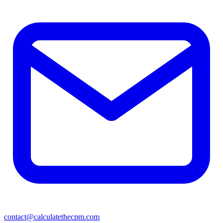
contact@calculatethecpm.com