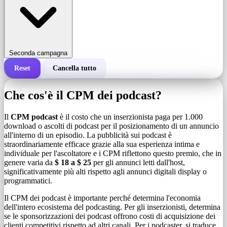
Seconda campagna
Reset
Cancella tutto
Costo totale di una campagna
Che cos'è il CPM dei podcast?
Costo per 1.000 impressioni (CPM)
i
Il
CPM podcast
è il costo che un inserzionista paga per 1.000
download o ascolti di podcast per il posizionamento di un annuncio
all'interno di un episodio. La pubblicità sui podcast è
Numero di impressioni
straordinariamente efficace grazie alla sua esperienza intima e
individuale per l'ascoltatore e i CPM riflettono questo premio, che in
genere varia da
$ 18 a $ 25
per gli annunci letti dall'host,
significativamente più alti rispetto agli annunci digitali display o
programmatici.
Il CPM dei podcast è importante perché determina l'economia
dell'intero ecosistema del podcasting. Per gli inserzionisti, determina
se le sponsorizzazioni dei podcast offrono costi di acquisizione dei
clienti competitivi rispetto ad altri canali. Per i podcaster, si traduce