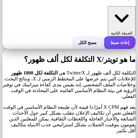
الحملة الثانية
إعادة ضبط
مسح الكل
التكلفة الإجمالية للحملة
ما هو تويتر/X التكلفة لكل ألف ظهور؟
التكلفة لكل 1000 ظهور (CPM)
i
التكلفة لكل ألف ظهور لـ Twitter/X هي
التكلفة لكل 1000 ظهور
للإعلانات التي يتم عرضها على المخطط الزمني لـ X، ونتائج البحث،
وخلاصات الملف الشخصي. إنه يقيس مدى كفاءة ميزانيتك في توفير
عدد مرات الظهور
الرؤية في بيئة النظام الأساسي القائمة على المحادثة في الوقت
الفعلي.
يعد فهم X CPM أمرًا ذا قيمة لأن طبيعة النظام الأساسي في الوقت
الفعلي تعني أن تكاليف الإعلان تتقلب بشكل كبير حول الأحداث
الشائعة والأخبار العاجلة واللحظات الثقافية. يمكن للمعلنين الذين
يقومون بتوقيت الحملات بشكل استراتيجي جذب الانتباه بتكاليف
أقل بكثير.